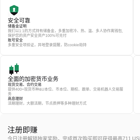
安全可靠
储备金证明
我们以1:1的方式持有储备金，多重加密冷、热、温、多人协作离钱包,
保护您的资产安全资产100%可兑付
账号安全
多重安全项验证，异地登录提醒，防cookie劫持
全面的加密货币业务
现货交易、合约交易
提供400+现货币种&U本位、币本位、期权、跟单、交易机器人交易服
务
高息理财
活期理财，大额活期，节点质押等多种理财方式
注册即赚
今日注册解锁独家奖励，完成首次购买即可获得最高711 US