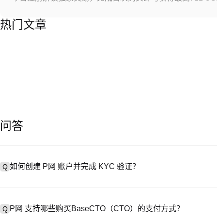
热门文章
问答
如何创建 P网 账户并完成 KYC 验证？
Q
创建账户需访问
注册页面
或下载 P网 应用（iOS/Android），
A
成验证。注册后进入 “设置→安全与验证”，上传有效身份证件和自拍。验
P网 支持哪些购买BaseCTO（CTO）的支付方式？
Q