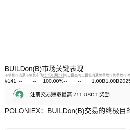
BUILDon(B)市场关键表现
市值排行
流通市值
总市值
代币流通比例
历史最高
历史最低
流通总量
发行总量
发行时
#141
--
--
100.00
%
--
--
1.00B
1.00B
202
注册交易赚取最高 711 USDT 奖励
POLONIEX：BUILDon(B)交易的终极