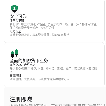
安全可靠
储备金证明
我们以1:1的方式持有储备金，多重加密冷、热、温、多人协作离钱包,
保护您的资产安全资产100%可兑付
账号安全
多重安全项验证，异地登录提醒，防cookie劫持
全面的加密货币业务
现货交易、合约交易
提供400+现货币种&U本位、币本位、期权、跟单、交易机器人交易服
务
高息理财
活期理财，大额活期，节点质押等多种理财方式
注册即赚
今日注册解锁独家奖励，完成首次购买即可获得最高711 U