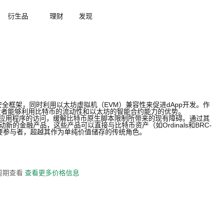
衍生品
理财
发现
全框架，同时利用以太坊虚拟机（EVM）兼容性来促进dApp开发。作
发者能够利用比特币的流动性和以太坊的智能合约能力的优势。
eFi应用程序的访问，缓解比特币原生脚本限制所带来的现有障碍。通过其
，推动新的金融产品，这些产品可以直接与比特币资产（如Ordinals和BRC-
重要参与者，超越其作为单纯价值储存的传统角色。
全周期查看
查看更多价格信息