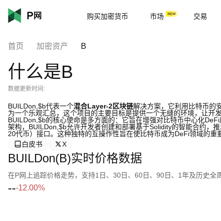
购买加密货币
市场
交易
首页
加密资产
B
什么是B
数据更新时间:
BUILDon,$b代表一个
混合Layer-2区块链
解决方案，它利用比特币的安
为一个乐观汇总，这个项目的主要目标是提供一个无缝的环境，让开
BUILDon,$b的核心使命是多方面的：它旨在增强对比特币中心化D
架构，BUILDon,$b允许开发者创建和部署基于Solidity的智能合约
20代币）接口。这种独特的互操作性旨在使比特币成为DeFi领域的
白皮书
X
BUILDon(B)实时价格数据
在P网上追踪价格走势，支持1日、30日、60日、90日、1年及历史
--
-12.00%