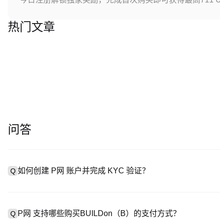
热门文章
问答
如何创建 P网 账户并完成 KYC 验证？
Q
创建账户需访问
注册页面
或下载 P网 应用（iOS/Android
A
成验证。注册后进入 “设置→安全与验证”，上传有效身份证件和自拍。
P网 支持哪些购买BUILDon（B）的支付方式？
Q