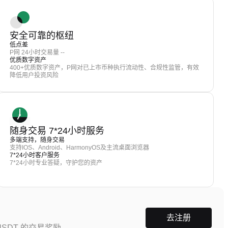
安全可靠的枢纽
低点差
P网 24小时交易量 --
优质数字资产
400+优质数字资产，P网对已上市币种执行流动性、合规性监管，有效
降低用户投资风险
随身交易 7*24小时服务
多端支持，随身交易
支持IOS、Android、HarmonyOS及主流桌面浏览器
7*24小时客户服务
7*24小时专业答疑，守护您的资产
去注册
SDT 的交易奖励