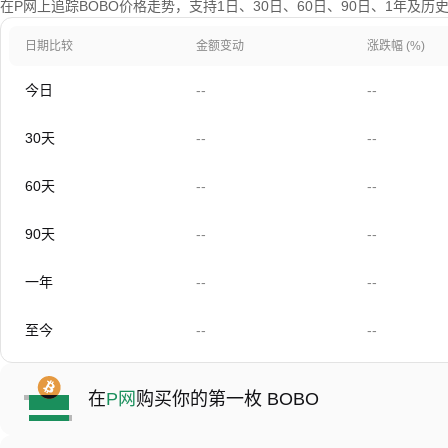
在P网上追踪BOBO价格走势，支持1日、30日、60日、90日、1年及历
日期比较
金额变动
涨跌幅 (%)
今日
--
--
30天
--
--
60天
--
--
90天
--
--
一年
--
--
至今
--
--
在
P网
购买你的第一枚 BOBO