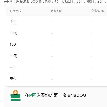
在P网上追踪BNB DOG INU价格走势，支持1日、30日、60日、90
日期比较
金额变动
涨跌幅 (%)
今日
--
--
30天
--
--
60天
--
--
90天
--
--
一年
--
--
至今
--
--
在
P网
购买你的第一枚 BNBDOG