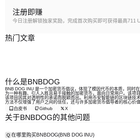
注册即赚
今日注册解锁独家奖励，完成首次购买即可获得最高711 U
热门文章
什么是BNBDOG
BNB DOG INU 是一个加密货币倡议，体现了模因代币的本质，同时在
为一种有趣、引人入胜且易于接触的加密货币，面向日常用户。该项
该项目因其对透明性的承诺而脱颖而出。利用币安智能链的区块链技
方法不仅增强了用户之间的信任，还与许多加密货币倡导者的核心价
白皮书
Github
X
关于BNBDOG的其他问题
在哪里购买BNBDOG(BNB DOG INU)
Q