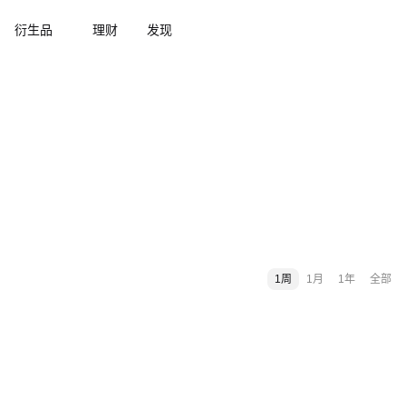
衍生品
理财
发现
1周
1月
1年
全部