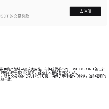
去注册
SDT 的交易奖励
数字资产领域中追求实用性。与传统货币不同，BNB DOG INU 被设计
目的核心在于其社区聚焦，鼓励个人积极参与和互动。
术，所有交易均被记录并公开可见，确保了币种运作的诚信。这种透明的
值观一致。