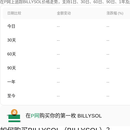
在P网上追踪BILLYSOL价格走势，支持1日、30日、60日、90日、1
日期比较
金额变动
涨跌幅 (%)
今日
--
--
30天
--
--
60天
--
--
90天
--
--
一年
--
--
至今
--
--
在
P网
购买你的第一枚 BILLYSOL