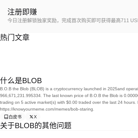
注册即赚
今日注册解锁独家奖励，完成首次购买即可获得最高711 US
热门文章
什么是BLOB
B.O.B the Blob (BLOB) is a cryptocurrency launched in 2025and operate
966,671,231.995334. The last known price of B.O.B the Blob is 0.000063
trading on 5 active market(s) with $0.00 traded over the last 24 hours
https://knowyourmeme.com/memes/bob-staring.
白皮书
X
关于BLOB的其他问题