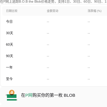
在P网上追踪B.O.B the Blob价格走势，支持1日、30日、60日、90
日期比较
金额变动
涨跌幅 (%)
今日
--
--
30天
--
--
60天
--
--
90天
--
--
一年
--
--
至今
--
--
在
P网
购买你的第一枚 BLOB