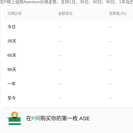
在P网上追踪Asentum价格走势，支持1日、30日、60日、90日、1年
日期比较
金额变动
涨跌幅 (%)
今日
--
--
30天
--
--
60天
--
--
90天
--
--
一年
--
--
至今
--
--
在
P网
购买你的第一枚 ASE