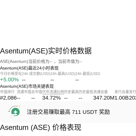
Asentum(ASE)实时价格数据
ASE(Asentum)当前价格为-- ，当前市值为--
Asentum(ASE)最近24小时表现
今日价格变化
24h 成交额(USD)
24h 最高(USD)
24h 最低(USD)
+5.00%
--
--
--
Asentum(ASE)市场关键表现
市值排行
流通市值
总市值
代币流通比例
历史最高
历史最低
流通总量
发行总量
发
#2,086
--
--
34.72
%
--
--
347.20M
1.00B
20
注册交易赚取最高 711 USDT 奖励
Asentum (ASE) 价格表现