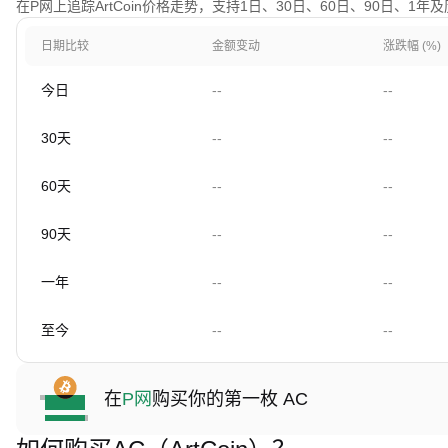
在P网上追踪ArtCoin价格走势，支持1日、30日、60日、90日、1
日期比较
金额变动
涨跌幅 (%)
今日
--
--
30天
--
--
60天
--
--
90天
--
--
一年
--
--
至今
--
--
在
P网
购买你的第一枚 AC