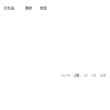
衍生品
理财
发现
24小时
1周
1月
1年
全部