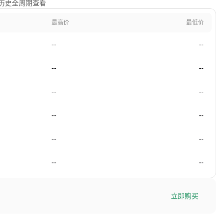
年及历史全周期查看
最高价
最低价
--
--
--
--
--
--
--
--
--
--
--
--
立即购买