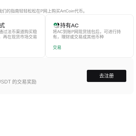
们的指南轻轻松松在P网上购买ArtCoin代币。
式
持有AC
通过法币渠道购买稳
将AC到账P网现货钱包后，可进行持
），再在现货市场交易
有，理财或交易成其他币种
交易
去注册
SDT 的交易奖励