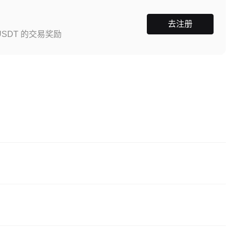
去注册
SDT 的交易奖励
方式之一。CEX平台提供更为友好的用户界面、高流动性和各种交易工具，帮
供具有竞争力的交易费用。