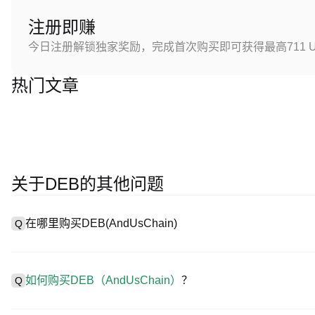
注册即赚
今日注册解锁独家奖励，完成首次购买即可获得最高711 U
热门文章
关于DEB的其他问题
在哪里购买DEB(AndUsChain)
Q
A
中心化交易所（CEX）是购买AndUsChain最简单、最可靠的
助用户轻松交易。例如，P网支持多种代币交易，包括DEB，并提
如何购买DEB（AndUsChain）
？
Q
在 CEX 购买AndUsChain一般需要以下步骤：