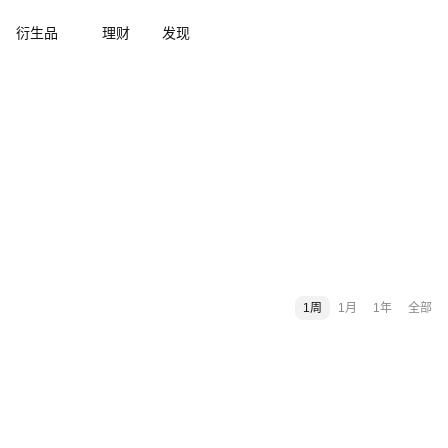
衍生品
理财
发现
1周
1月
1年
全部