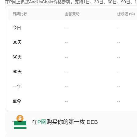
在P网上追踪AndUsChain价格走势，支持1日、30日、60日、90日
日期比较
金额变动
涨跌幅 (%)
今日
--
--
30天
--
--
60天
--
--
90天
--
--
一年
--
--
至今
--
--
在
P网
购买你的第一枚 DEB