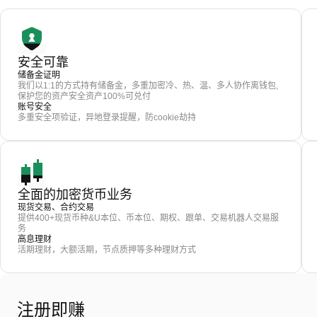
安全可靠
储备金证明
我们以1:1的方式持有储备金，多重加密冷、热、温、多人协作离钱包,
保护您的资产安全资产100%可兑付
账号安全
多重安全项验证，异地登录提醒，防cookie劫持
全面的加密货币业务
现货交易、合约交易
提供400+现货币种&U本位、币本位、期权、跟单、交易机器人交易服
务
高息理财
活期理财，大额活期，节点质押等多种理财方式
注册即赚