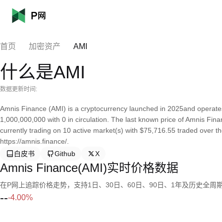
首页
加密资产
AMI
什么是AMI
数据更新时间:
Amnis Finance (AMI) is a cryptocurrency launched in 2025and operates
1,000,000,000 with 0 in circulation. The last known price of Amnis Fina
currently trading on 10 active market(s) with $75,716.55 traded over t
https://amnis.finance/.
白皮书
Github
X
Amnis Finance(AMI)实时价格数据
在P网上追踪价格走势，支持1日、30日、60日、90日、1年及历史全周
--
-4.00%