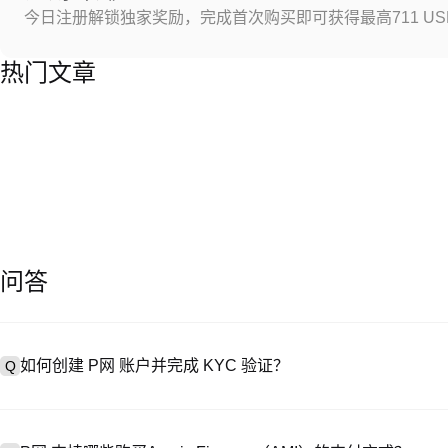
今日注册解锁独家奖励，完成首次购买即可获得最高711 US
热门文章
问答
如何创建 P网 账户并完成 KYC 验证？
Q
创建账户需访问
注册页面
或下载 P网 应用（iOS/Android），
A
成验证。注册后进入 “设置→安全与验证”，上传有效身份证件和自拍。验