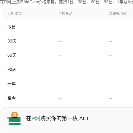
在P网上追踪AidCoin价格走势，支持1日、30日、60日、90日、1年及
日期比较
金额变动
涨跌幅 (%)
今日
--
--
30天
--
--
60天
--
--
90天
--
--
一年
--
--
至今
--
--
在
P网
购买你的第一枚 AID