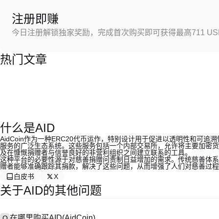
注册即赚
今日注册解锁独家奖励，完成首次购买即可获得最高711 US
热门文章
什么是AID
AidCoin作为一种ERC20代币运作，特别设计用于促进以透明性和可追
服务的广泛生态系统。这些服务包括一个内部交易所，允许将主要加密货币
及在慷慨捐赠者与信誉良好的非营利组织之间建立联系的工具。
这种平台的必要性源于对慈善捐赠问责制日益增加的需求。传统慈善体系常
赠者能够准确跟踪其捐款，解决了这些问题，从而增强了人们对慈善过程
白皮书
X
关于AID的其他问题
在哪里购买AID(AidCoin)
Q