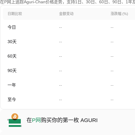
在P网上追踪Aguri-Chan价格走势，支持1日、30日、60日、90日、1
日期比较
金额变动
涨跌幅 (%)
今日
--
--
30天
--
--
60天
--
--
90天
--
--
一年
--
--
至今
--
--
在
P网
购买你的第一枚 AGURI