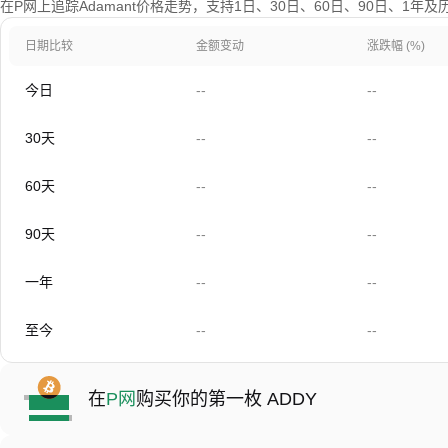
在P网上追踪Adamant价格走势，支持1日、30日、60日、90日、1年
日期比较
金额变动
涨跌幅 (%)
今日
--
--
30天
--
--
60天
--
--
90天
--
--
一年
--
--
至今
--
--
在
P网
购买你的第一枚 ADDY