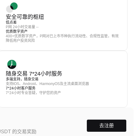
安全可靠的枢纽
低点差
P网 24小时交易量 --
优质数字资产
400+优质数字资产，P网对已上市币种执行流动性、合规性监管，有效
降低用户投资风险
随身交易 7*24小时服务
多端支持，随身交易
支持IOS、Android、HarmonyOS及主流桌面浏览器
7*24小时客户服务
7*24小时专业答疑，守护您的资产
去注册
SDT 的交易奖励