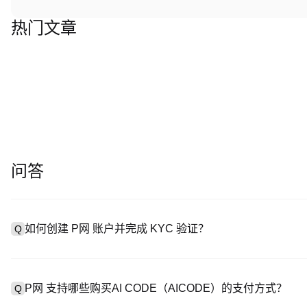
热门文章
问答
如何创建 P网 账户并完成 KYC 验证？
Q
创建账户需访问
注册页面
或下载 P网 应用（iOS/Android
A
成验证。注册后进入 “设置→安全与验证”，上传有效身份证件和自拍。
P网 支持哪些购买AI CODE（AICODE）的支付方式？
Q