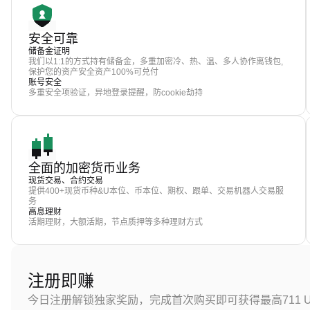
安全可靠
储备金证明
我们以1:1的方式持有储备金，多重加密冷、热、温、多人协作离钱包,
保护您的资产安全资产100%可兑付
账号安全
多重安全项验证，异地登录提醒，防cookie劫持
全面的加密货币业务
现货交易、合约交易
提供400+现货币种&U本位、币本位、期权、跟单、交易机器人交易服
务
高息理财
活期理财，大额活期，节点质押等多种理财方式
注册即赚
今日注册解锁独家奖励，完成首次购买即可获得最高711 U