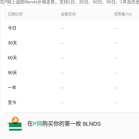
在P网上追踪8lends价格走势，支持1日、30日、60日、90日、1年及
日期比较
金额变动
涨跌幅 (%)
今日
--
--
30天
--
--
60天
--
--
90天
--
--
一年
--
--
至今
--
--
在
P网
购买你的第一枚 8LNDS