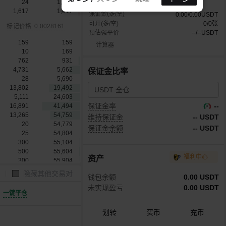
24
1,641
1,617
1,617
保证金(多/空)
0.00
/
0.00
USDT
可开(多/空)
0
/
0
张
标记价格: 0.0028161
预估强平价
--
/
--
USDT
159
159
计算器
10
169
762
931
4,731
5,662
保证金比率
28
5,690
13,802
19,492
USDT 全仓
5,111
24,603
保证金率
--
16,891
41,494
13,265
54,759
维持保证金
-- USDT
20
54,779
保证金余额
-- USDT
25
54,804
300
55,104
500
55,604
福利中心
资产
300
55,904
300
56,204
隐藏其他交易对
钱包余额
0.00 USDT
1,100
57,304
未实现盈亏
0.00 USDT
200
57,504
保证金(保证金率)
一键平仓
未实现盈亏(回报率)
仓位盈亏
200
57,704
600
58,304
划转
买币
充币
650
58,954
20
58,974