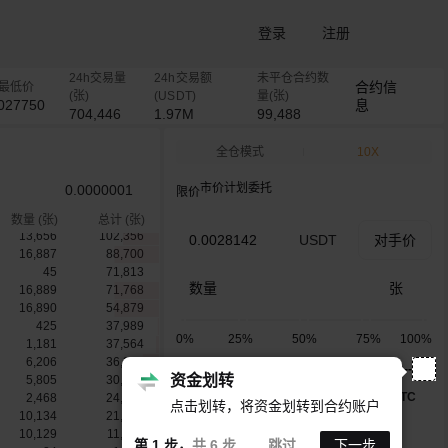
1
105,281
1
105,280
登录
注册
1
105,279
1
105,278
1
105,277
24h交易量
24h交易额
未平仓合约数
合约信
h最低价
298
105,276
(张)
(USDT)
量(张)
027750
息
500
104,978
704,446
1.97M
99,488
511
104,478
300
103,967
易
全仓模式
10X
500
103,667
11
103,167
市价
计划委托
0.0000001
限价
500
103,156
300
102,656
数量
(张)
总计
(张)
13,656
102,356
USDT
对手价
16,887
88,700
45
71,813
数量
张
16,889
71,768
16,890
54,879
425
37,989
0%
25%
50%
75%
100%
1,181
37,564
6,206
36,383
可用
--
资金划转
5,805
30,177
只做Maker
TIF
GTC
2,468
24,372
点击划转，将资金划转到合约账户
10,134
21,904
10,129
11,770
--
--
第 1 步，
共 6 步
跳过
下一步