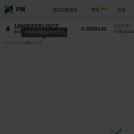
购买加密货币
市场
交易
1000PEPEUSDT
标记价格
0.0028142
0.002816
永续
K线时间周期支持自定义
分时
15分
1时
4时
1天
1周