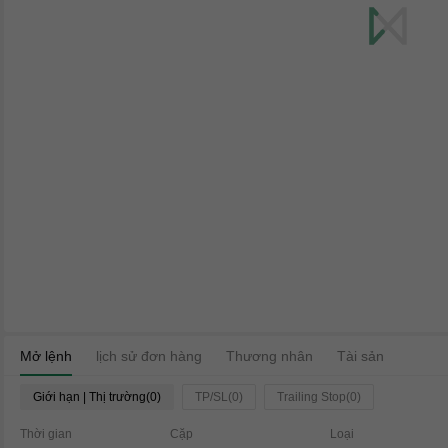
Mở lệnh
lịch sử đơn hàng
Thương nhân
Tài sản
Giới hạn | Thị trường(0)
TP/SL(0)
Trailing Stop(0)
Thời gian
Cặp
Loại