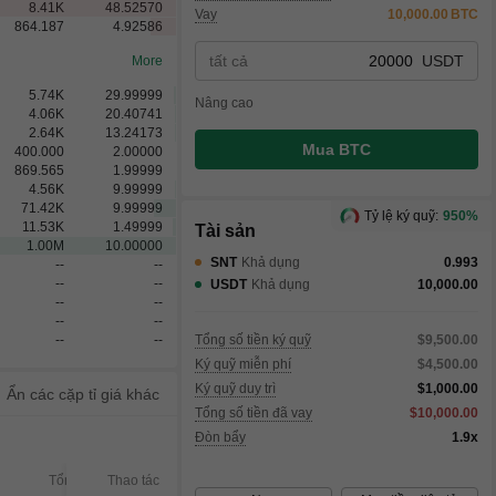
8.41
K
48.52570
Vay
10,000.00
BTC
864.187
4.92586
tất cả
USDT
More
5.74
K
29.99999
Nâng cao
4.06
K
20.40741
2.64
K
13.24173
Mua BTC
400.000
2.00000
869.565
1.99999
4.56
K
9.99999
71.42
K
9.99999
Tỷ lệ ký quỹ:
950%
11.53
K
1.49999
Tài sản
1.00
M
10.00000
SNT
Khả dụng
0.993
--
--
--
--
USDT
Khả dụng
10,000.00
--
--
--
--
--
--
Tổng số tiền ký quỹ
$9,500.00
Ký quỹ miễn phí
$4,500.00
Ký quỹ duy trì
$1,000.00
Ẩn các cặp tỉ giá khác
Tổng số tiền đã vay
$10,000.00
Đòn bẩy
1.9x
Tổng
Thao tác
Đã khớp
Chưa k