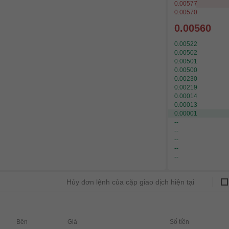
0.00577
0.00570
0.00560
0.00522
0.00502
0.00501
0.00500
0.00230
0.00219
0.00014
0.00013
0.00001
--
--
--
--
--
Hủy đơn lệnh của cặp giao dịch hiện tại
Bên
Giá
Số tiền