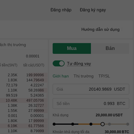
Đăng nhập
Đăng ký ngay
Hướng dẫn sử dụng
ịch thị trường
Mua
Bán
0.00001
Tự động vay
ố tiền(SNT)
tất cả(USDT)
2.35
K
199.99996
Giới hạn
Thị trường
TP/SL
1.83
K
144.79649
72.179
4.22247
Giá
USDT
1.10
K
58.26986
99.519
5.24365
10.48
K
497.05706
Số tiền
BTC
1.38
K
26.32727
1.55
K
27.99999
Khả dụng
20,000.00
USDT
0.001
0.00001
1.80
K
17.99999
6.19
K
61.77566
1.10
K
8.79999
Khoản khả dụng tối đa
30,000.00
BTC