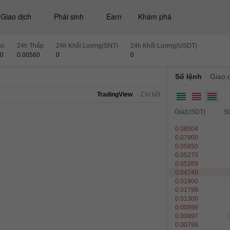
Giao dịch
Phái sinh
Earn
Khám phá
ao
24h Thấp
24h Khối Lượng(SNT)
24h Khối Lượng(USDT)
60
0.00560
0
0
Sổ lệnh
Giao d
TradingView
Chi tiết
Giá(USDT)
S
0.08504
0.07900
0.05850
0.05270
0.05269
0.04740
0.01900
0.01799
0.01300
0.00998
0.00997
0.00799