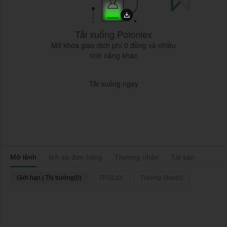
Tải xuống Poloniex
Mở khóa giao dịch phí 0 đồng và nhiều
tính năng khác
Tải xuống ngay
Mở lệnh
lịch sử đơn hàng
Thương nhân
Tài sản
Giới hạn | Thị trường(0)
TP/SL(0)
Trailing Stop(0)
Đăng
Thời gian
Cặp
Loại