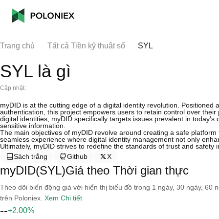
Trang chủ
Tất cả Tiền kỹ thuật số
SYL
SYL là gì
Cập nhật:
myDID is at the cutting edge of a digital identity revolution. Positioned a
authentication, this project empowers users to retain control over thei
digital identities, myDID specifically targets issues prevalent in today
sensitive information.
The main objectives of myDID revolve around creating a safe platform 
seamless experience where digital identity management not only enhances
Ultimately, myDID strives to redefine the standards of trust and safety in
Sách trắng
Github
X
myDID(SYL)Giá theo Thời gian thực
Theo dõi biến động giá với hiển thị biểu đồ trong 1 ngày, 30 ngày, 60 
trên Poloniex.
Xem Chi tiết
--
+2.00%