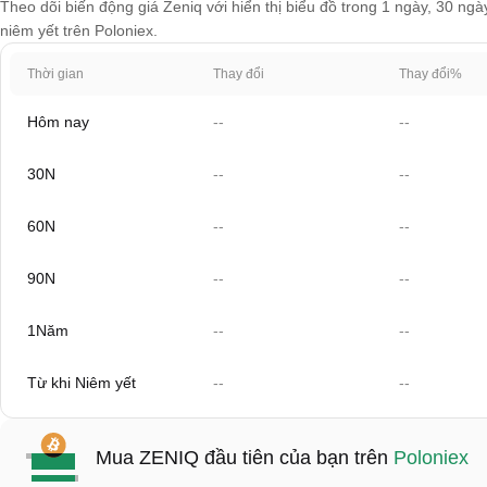
Theo dõi biến động giá Zeniq với hiển thị biểu đồ trong 1 ngày, 30 ngà
niêm yết trên Poloniex.
Thời gian
Thay đổi
Thay đổi%
Hôm nay
--
--
30N
--
--
60N
--
--
90N
--
--
1Năm
--
--
Từ khi Niêm yết
--
--
Mua ZENIQ đầu tiên của bạn trên
Poloniex