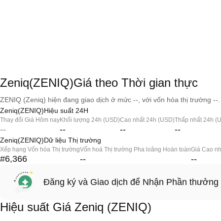
Zeniq(ZENIQ)Giá theo Thời gian thực
ZENIQ (Zeniq) hiện đang giao dịch ở mức --, với vốn hóa thị trường --.
Zeniq(ZENIQ)Hiệu suất 24H
Thay đổi Giá Hôm nay
Khối lượng 24h (USD)
Cao nhất 24h (USD)
Thấp nhất 24h (
--
--
--
--
Zeniq(ZENIQ)Dữ liệu Thị trường
Xếp hạng Vốn hóa Thị trường
Vốn hoá Thị trường Pha loãng Hoàn toàn
Giá Cao nh
#6,366
--
--
Đăng ký và Giao dịch để Nhận Phần thưởng
Hiệu suất Giá Zeniq (ZENIQ)