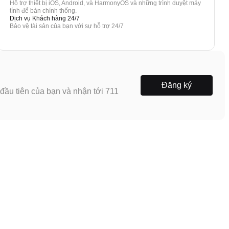
Hỗ trợ thiết bị iOS, Android, và HarmonyOS và những trình duyệt máy
tính để bàn chính thống.
Dịch vụ Khách hàng 24/7
Bảo vệ tài sản của bạn với sự hỗ trợ 24/7
Đăng ký
ầu tiên của bạn và nhận tới 711