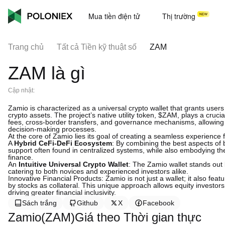
Mua tiền điện tử
Thị trường
Trang chủ
Tất cả Tiền kỹ thuật số
ZAM
ZAM là gì
Cập nhật:
Zamio is characterized as a universal crypto wallet that grants users
crypto assets. The project’s native utility token, $ZAM, plays a crucia
fees, cross-border transfers, and governance mechanisms, allowing u
decision-making processes.
At the core of Zamio lies its goal of creating a seamless experience f
A
Hybrid CeFi-DeFi Ecosystem
: By combining the best aspects of 
support often found in centralized systems, while also embodying th
finance.
An
Intuitive Universal Crypto Wallet
: The Zamio wallet stands out 
catering to both novices and experienced investors alike.
Innovative Financial Products: Zamio is not just a wallet; it also fea
by stocks as collateral. This unique approach allows equity investors
driving greater financial inclusivity.
Sách trắng
Github
X
Facebook
Zamio(ZAM)Giá theo Thời gian thực