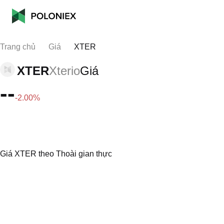
Trang chủ
Giá
XTER
XTER
Xterio
Giá
--
-2.00%
Giá XTER theo Thoài gian thực