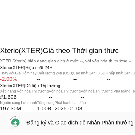
Xterio(XTER)Giá theo Thời gian thực
XTER (Xterio) hiện đang giao dịch ở mức --, với vốn hóa thị trường --.
Xterio(XTER)Hiệu suất 24H
Thay đổi Giá Hôm nay
Khối lượng 24h (USD)
Cao nhất 24h (USD)
Thấp nhất 24h (
-2.00%
--
--
--
Xterio(XTER)Dữ liệu Thị trường
Xếp hạng Vốn hóa Thị trường
Vốn hóa Thị trường
Vốn hoá Thị trường Pha loãng H
#1,626
--
--
Nguồn cung Lưu hành
Tổng cung
Phát hành Lần đầu
197.30M
1.00B
2025-01-08
Đăng ký và Giao dịch để Nhận Phần thưởng