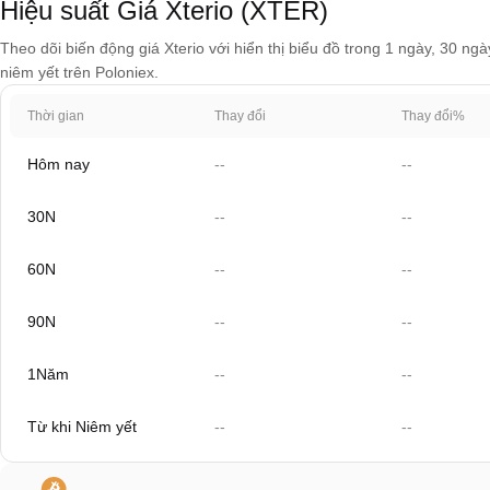
Hiệu suất Giá Xterio (XTER)
Theo dõi biến động giá Xterio với hiển thị biểu đồ trong 1 ngày, 30 ng
niêm yết trên Poloniex.
Thời gian
Thay đổi
Thay đổi%
Hôm nay
--
--
30N
--
--
60N
--
--
90N
--
--
1Năm
--
--
Từ khi Niêm yết
--
--