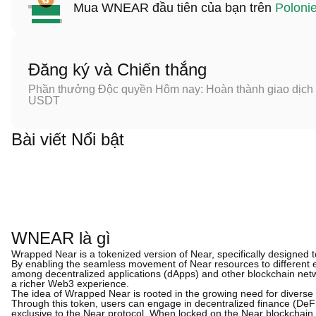
Mua WNEAR đầu tiên của bạn trên
Poloni
Đăng ký và Chiến thắng
Phần thưởng Độc quyền Hôm nay: Hoàn thành giao dịch đ
USDT
Bài viết Nổi bật
WNEAR là gì
Wrapped Near is a tokenized version of Near, specifically designed t
By enabling the seamless movement of Near resources to different
among decentralized applications (dApps) and other blockchain netwo
a richer Web3 experience.
The idea of Wrapped Near is rooted in the growing need for diverse 
Through this token, users can engage in decentralized finance (DeFi),
exclusive to the Near protocol. When locked on the Near blockchain