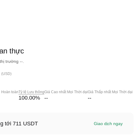
an thực
ị trường --.
h (USD)
g Hoàn toàn
Tỷ lệ Lưu thông
Giá Cao nhất Mọi Thời đại
Giá Thấp nhất Mọi Thời đại
100.00
%
--
--
ng tới 711 USDT
Giao dịch ngay