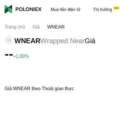
Mua tiền điện tử
Thị trường
Trang chủ
Giá
WNEAR
WNEAR
Wrapped Near
Giá
--
+1.00%
Giá WNEAR theo Thoài gian thực