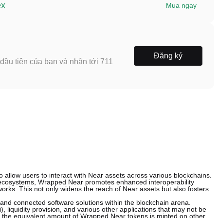
ex
Mua ngay
Đăng ký
ầu tiên của bạn và nhận tới 711
o allow users to interact with Near assets across various blockchains.
 ecosystems, Wrapped Near promotes enhanced interoperability
rks. This not only widens the reach of Near assets but also fosters
and connected software solutions within the blockchain arena.
 liquidity provision, and various other applications that may not be
, the equivalent amount of Wrapped Near tokens is minted on other