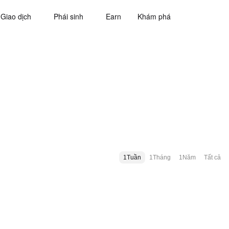
Giao dịch
Phái sinh
Earn
Khám phá
1Tuần
1Tháng
1Năm
Tất cả