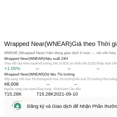
Wrapped Near(WNEAR)Giá theo Thời gi
WNEAR (Wrapped Near) hiện đang giao dịch ở mức --, với vốn hóa th
Wrapped Near(WNEAR)Hiệu suất 24H
Thay đổi Giá Hôm nay
Khối lượng 24h (USD)
Cao nhất 24h (USD)
Thấp nhất 24
+1.00%
--
--
--
Wrapped Near(WNEAR)Dữ liệu Thị trường
Xếp hạng Vốn hóa Thị trường
Vốn hóa Thị trường
Vốn hoá Thị trường Pha loãn
#8,008
--
--
Nguồn cung Lưu hành
Tổng cung
Phát hành Lần đầu
715.28K
715.28K
2021-09-10
Đăng ký và Giao dịch để Nhận Phần thưở