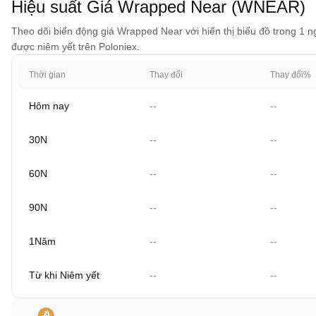
Hiệu suất Giá Wrapped Near (WNEAR)
Theo dõi biến động giá Wrapped Near với hiển thị biểu đồ trong 1 ng
được niêm yết trên Poloniex.
Thời gian
Thay đổi
Thay đổi%
Hôm nay
--
--
30N
--
--
60N
--
--
90N
--
--
1Năm
--
--
Từ khi Niêm yết
--
--