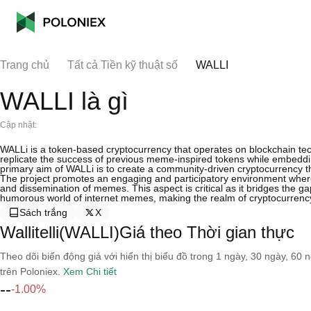
Trang chủ
Tất cả Tiền kỹ thuật số
WALLI
WALLI là gì
Cập nhật:
WALLi is a token-based cryptocurrency that operates on blockchain te
replicate the success of previous meme-inspired tokens while embedding
primary aim of WALLi is to create a community-driven cryptocurrency that
The project promotes an engaging and participatory environment where u
and dissemination of memes. This aspect is critical as it bridges the ga
humorous world of internet memes, making the realm of cryptocurrency
Sách trắng
X
Wallitelli(WALLI)Giá theo Thời gian thực
Theo dõi biến động giá với hiển thị biểu đồ trong 1 ngày, 30 ngày, 60 
trên Poloniex.
Xem Chi tiết
--
-1.00%