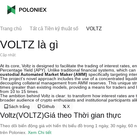
Trang chủ
Tất cả Tiền kỹ thuật số
VOLTZ
VOLTZ là gì
Cập nhật:
At its core, Voltz is designed to facilitate the trading of interest rates
Percentage Yield (APY). Unlike traditional financial systems, which c
custodial Automated Market Maker (AMM)
specifically targeting int
The project's novel approach includes the use of a concentrated liqui
decoupling collateral management from AMM reserves. This unique str
times greater than existing models, providing a means for traders and 
from 10 to 15 times.
The ambition behind Voltz is clear: to transform how interest rates are 
broader audience of crypto enthusiasts and institutional participants ali
Sách trắng
Github
X
Voltz(VOLTZ)Giá theo Thời gian thực
Theo dõi biến động giá với hiển thị biểu đồ trong 1 ngày, 30 ngày, 60 
trên Poloniex.
Xem Chi tiết