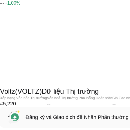
--
+1.00%
Voltz(VOLTZ)Dữ liệu Thị trường
Xếp hạng Vốn hóa Thị trường
Vốn hoá Thị trường Pha loãng Hoàn toàn
Giá Cao nh
#5,220
--
--
Đăng ký và Giao dịch để Nhận Phần thưởng