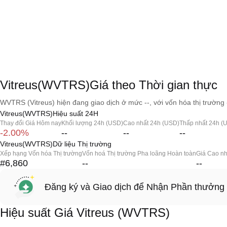
Vitreus(WVTRS)Giá theo Thời gian thực
WVTRS (Vitreus) hiện đang giao dịch ở mức --, với vốn hóa thị trường 
Vitreus(WVTRS)Hiệu suất 24H
Thay đổi Giá Hôm nay
Khối lượng 24h (USD)
Cao nhất 24h (USD)
Thấp nhất 24h (
-2.00%
--
--
--
Vitreus(WVTRS)Dữ liệu Thị trường
Xếp hạng Vốn hóa Thị trường
Vốn hoá Thị trường Pha loãng Hoàn toàn
Giá Cao nh
#6,860
--
--
Đăng ký và Giao dịch để Nhận Phần thưởng
Hiệu suất Giá Vitreus (WVTRS)