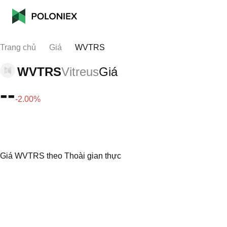
Trang chủ
Giá
WVTRS
WVTRS
Vitreus
Giá
--
-2.00%
Giá WVTRS theo Thoài gian thực