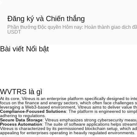
Đăng ký và Chiến thắng
Phần thưởng Độc quyền Hôm nay: Hoàn thành giao dịch đầu
USDT
Bài viết Nổi bật
WVTRS là gì
At its core, Vitreus is an enterprise platform specifically designed to in
focus on the finance and energy sectors, which often face challenges s
leveraging a Web3-based environment, Vitreus aims to deliver value t
Compliance-Focused Solutions
: The platform is engineered to simp
adhering to regulations.
Secure Data Storage
: Vitreus emphasizes strong cybersecurity measur
Process Automation
: The suite of software applications helps stream
Vitreus is characterized by its permissioned blockchain setup, which add
appealing for enterprises operating in heavily regulated environments.