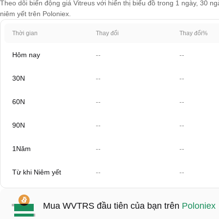
Theo dõi biến động giá Vitreus với hiển thị biểu đồ trong 1 ngày, 30 n
niêm yết trên Poloniex.
Thời gian
Thay đổi
Thay đổi%
Hôm nay
--
--
30N
--
--
60N
--
--
90N
--
--
1Năm
--
--
Từ khi Niêm yết
--
--
Mua WVTRS đầu tiên của bạn trên
Poloniex