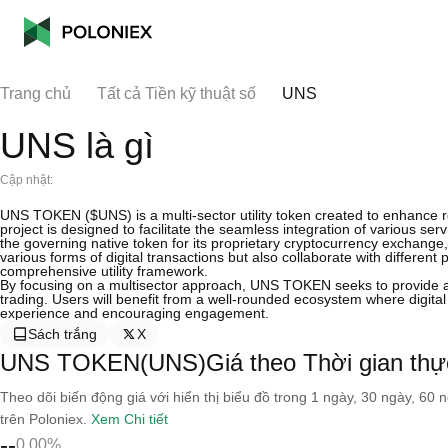
Trang chủ
Tất cả Tiền kỹ thuật số
UNS
UNS là gì
Cập nhật:
UNS TOKEN ($UNS) is a multi-sector utility token created to enhance real
project is designed to facilitate the seamless integration of various s
the governing native token for its proprietary cryptocurrency exchange
various forms of digital transactions but also collaborate with differen
comprehensive utility framework.
By focusing on a multisector approach, UNS TOKEN seeks to provide a 
trading. Users will benefit from a well-rounded ecosystem where digital c
experience and encouraging engagement.
Sách trắng
X
UNS TOKEN(UNS)Giá theo Thời gian thự
Theo dõi biến động giá với hiển thị biểu đồ trong 1 ngày, 30 ngày, 60 
trên Poloniex.
Xem Chi tiết
--
0.00%