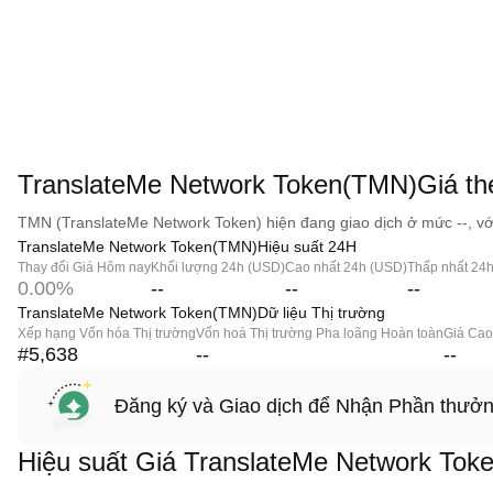
TranslateMe Network Token(TMN)Giá the
TMN (TranslateMe Network Token) hiện đang giao dịch ở mức --, với 
TranslateMe Network Token(TMN)Hiệu suất 24H
Thay đổi Giá Hôm nay
Khối lượng 24h (USD)
Cao nhất 24h (USD)
Thấp nhất 24
0.00%
--
--
--
TranslateMe Network Token(TMN)Dữ liệu Thị trường
Xếp hạng Vốn hóa Thị trường
Vốn hoá Thị trường Pha loãng Hoàn toàn
Giá Cao
#5,638
--
--
Đăng ký và Giao dịch để Nhận Phần thưở
Hiệu suất Giá TranslateMe Network Tok