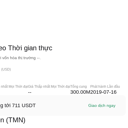
o Thời gian thực
vốn hóa thị trường --.
h (USD)
 nhất Mọi Thời đại
Giá Thấp nhất Mọi Thời đại
Tổng cung
Phát hành Lần đầu
--
300.00M
2019-07-16
ng tới 711 USDT
Giao dịch ngay
en (TMN)