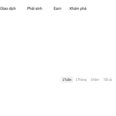
Giao dịch
Phái sinh
Earn
Khám phá
1Tuần
1Tháng
1Năm
Tất cả