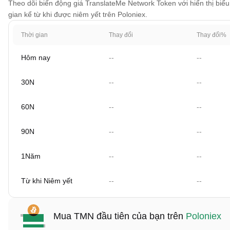
Theo dõi biến động giá TranslateMe Network Token với hiển thị biểu
gian kể từ khi được niêm yết trên Poloniex.
Thời gian
Thay đổi
Thay đổi%
Hôm nay
--
--
30N
--
--
60N
--
--
90N
--
--
1Năm
--
--
Từ khi Niêm yết
--
--
Mua TMN đầu tiên của bạn trên
Poloniex