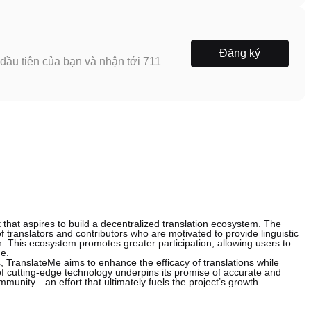
Đăng ký
ầu tiên của bạn và nhận tới 711
hat aspires to build a decentralized translation ecosystem. The
of translators and contributors who are motivated to provide linguistic
 This ecosystem promotes greater participation, allowing users to
me.
, TranslateMe aims to enhance the efficacy of translations while
of cutting-edge technology underpins its promise of accurate and
ommunity—an effort that ultimately fuels the project’s growth.