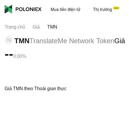
Mua tiền điện tử
Thị trường
Trang chủ
Giá
TMN
TMN
TranslateMe Network Token
Giá
--
0.00%
Giá TMN theo Thoài gian thực