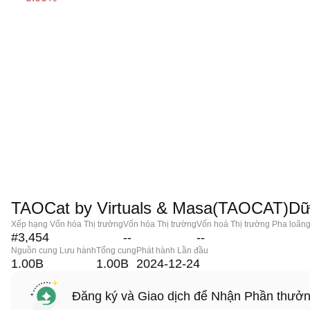
TAOCat by Virtuals & Masa(TAOCAT)Dữ 
Xếp hạng Vốn hóa Thị trường
Vốn hóa Thị trường
Vốn hoá Thị trường Pha loãn
#3,454
--
--
Nguồn cung Lưu hành
Tổng cung
Phát hành Lần đầu
1.00B
1.00B
2024-12-24
Đăng ký và Giao dịch để Nhận Phần thưở