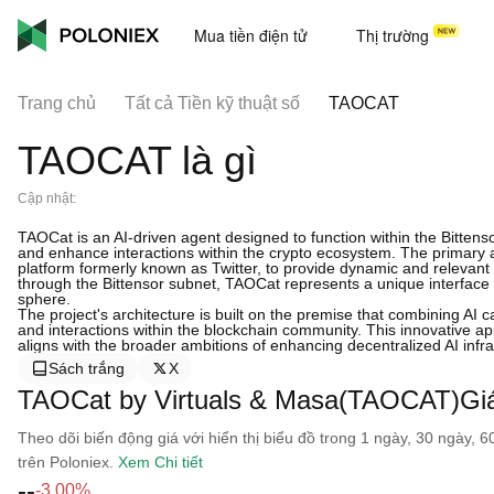
Mua tiền điện tử
Thị trường
Trang chủ
Tất cả Tiền kỹ thuật số
TAOCAT
TAOCAT là gì
Cập nhật:
TAOCat is an AI-driven agent designed to function within the Bittenso
and enhance interactions within the crypto ecosystem. The primary a
platform formerly known as Twitter, to provide dynamic and relevant 
through the Bittensor subnet, TAOCat represents a unique interface 
sphere.
The project's architecture is built on the premise that combining AI c
and interactions within the blockchain community. This innovative a
aligns with the broader ambitions of enhancing decentralized AI infra
Sách trắng
X
TAOCat by Virtuals & Masa(TAOCAT)Giá 
Theo dõi biến động giá với hiển thị biểu đồ trong 1 ngày, 30 ngày, 
trên Poloniex.
Xem Chi tiết
--
-3.00%