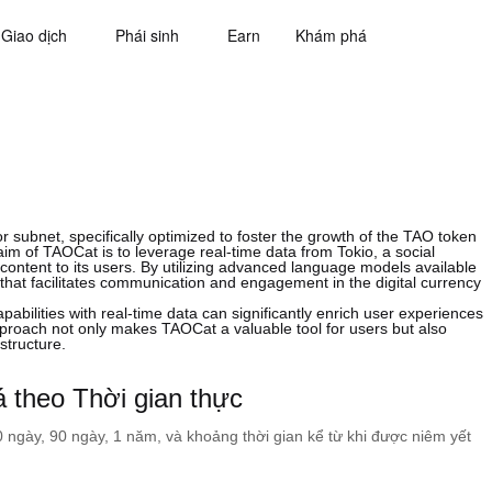
Giao dịch
Phái sinh
Earn
Khám phá
r subnet, specifically optimized to foster the growth of the TAO token
im of TAOCat is to leverage real-time data from Tokio, a social
content to its users. By utilizing advanced language models available
that facilitates communication and engagement in the digital currency
apabilities with real-time data can significantly enrich user experiences
pproach not only makes TAOCat a valuable tool for users but also
structure.
theo Thời gian thực
60 ngày, 90 ngày, 1 năm, và khoảng thời gian kể từ khi được niêm yết