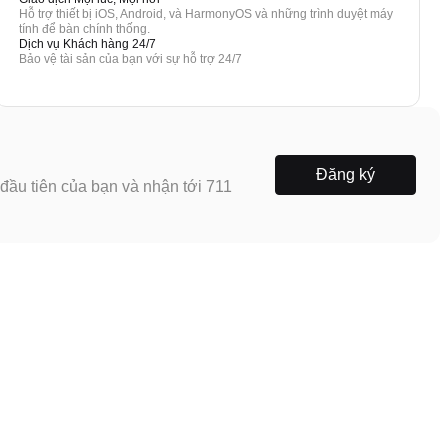
Hỗ trợ thiết bị iOS, Android, và HarmonyOS và những trình duyệt máy
tính để bàn chính thống.
Dịch vụ Khách hàng 24/7
Bảo vệ tài sản của bạn với sự hỗ trợ 24/7
Đăng ký
ầu tiên của bạn và nhận tới 711