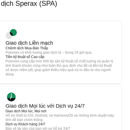
dịch Sperax (SPA)
Giao dịch Liền mạch
Chênh lệch Mua-Bán Thấp
Poloniex có khối lượng giao dịch là -- trong 24 giờ qua.
Tiền kỹ thuật số Cao cấp
Poloniex cung cấp hơn 400 tài sản kỹ thuật số chất lượng và quản lý
tính thanh khoản cũng như tuân thủ quy định cho tất cả tiền kỹ thuật
số được niêm yết, giúp giảm thiểu hiệu quả rủi ro đầu tư cho người
dùng.
Giao dịch Mọi lúc với Dịch vụ 24/7
Giao dịch Mọi lúc, Mọi nơi
Hỗ trợ thiết bị iOS, Android, và HarmonyOS và những trình duyệt máy
tính để bàn chính thống.
Dịch vụ Khách hàng 24/7
Bảo vệ tài sản của bạn với sự hỗ trợ 24/7