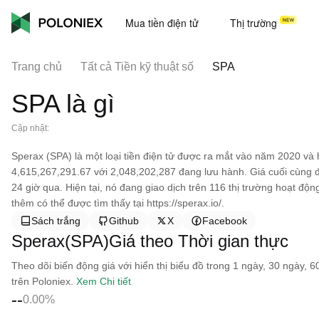
Mua tiền điện tử
Thị trường
Trang chủ
Tất cả Tiền kỹ thuật số
SPA
SPA là gì
Cập nhật:
Sperax (SPA) là một loại tiền điện tử được ra mắt vào năm 2020 và
4,615,267,291.67 với 2,048,202,287 đang lưu hành. Giá cuối cùng 
24 giờ qua. Hiện tại, nó đang giao dịch trên 116 thị trường hoạt độ
thêm có thể được tìm thấy tại https://sperax.io/.
Sách trắng
Github
X
Facebook
Sperax(SPA)Giá theo Thời gian thực
Theo dõi biến động giá với hiển thị biểu đồ trong 1 ngày, 30 ngày, 
trên Poloniex.
Xem Chi tiết
--
0.00%