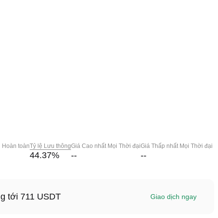
g Hoàn toàn
Tỷ lệ Lưu thông
Giá Cao nhất Mọi Thời đại
Giá Thấp nhất Mọi Thời đại
44.37
%
--
--
ng tới 711 USDT
Giao dịch ngay