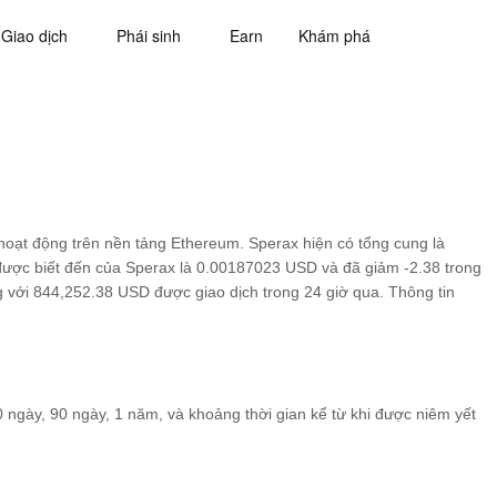
Giao dịch
Phái sinh
Earn
Khám phá
 hoạt động trên nền tảng Ethereum. Sperax hiện có tổng cung là
được biết đến của Sperax là 0.00187023 USD và đã giảm -2.38 trong
ng với 844,252.38 USD được giao dịch trong 24 giờ qua. Thông tin
60 ngày, 90 ngày, 1 năm, và khoảng thời gian kể từ khi được niêm yết