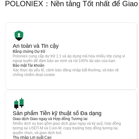
POLONIEX：Nền tảng Tốt nhất để Giao 
An toàn và Tin cậy
Bằng chứng Dự trữ
Poloniex cung cấp dự trữ 1:1 và áp dụng mã hóa nhiều lớp cùng ví
ngoại tuyến để đảm bảo an ninh và rút 100% tài sản của bạn.
Bảo mật Tài khoản
Xác thực đa yếu tố, cảnh báo đăng nhập bất thường, và bảo vệ
chống chiếm đoạt cookie
Sản phẩm Tiền kỹ thuật số Đa dạng
Giao dịch Giao ngay và Hợp đồng Tương lai
Nhiều dịch vụ bao gồm giao dịch giao ngay và ký quỹ, hợp đồng
tương lai USDT-M và Coin-M, copy trading hợp đồng tương lai,
quyền chọn, và giao dịch bot.
Thu nhập Lợi suất Cao