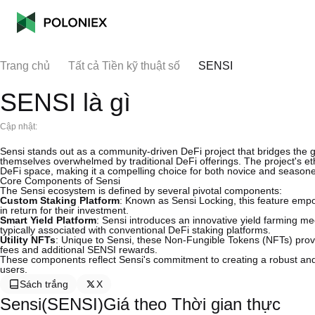
Trang chủ
Tất cả Tiền kỹ thuật số
SENSI
SENSI là gì
Cập nhật:
Sensi stands out as a community-driven DeFi project that bridges the
themselves overwhelmed by traditional DeFi offerings. The project's eth
DeFi space, making it a compelling choice for both novice and seasone
Core Components of Sensi
The Sensi ecosystem is defined by several pivotal components:
Custom Staking Platform
: Known as Sensi Locking, this feature emp
in return for their investment.
Smart Yield Platform
: Sensi introduces an innovative yield farming m
typically associated with conventional DeFi staking platforms.
Utility NFTs
: Unique to Sensi, these Non-Fungible Tokens (NFTs) provid
fees and additional SENSI rewards.
These components reflect Sensi's commitment to creating a robust and 
users.
Sách trắng
X
Sensi(SENSI)Giá theo Thời gian thực