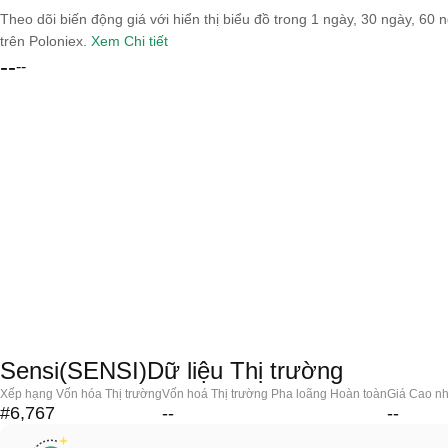
Theo dõi biến động giá với hiển thị biểu đồ trong 1 ngày, 30 ngày, 60 
trên Poloniex.
Xem Chi tiết
--
--
Sensi(SENSI)Dữ liệu Thị trường
Xếp hạng Vốn hóa Thị trường
Vốn hoá Thị trường Pha loãng Hoàn toàn
Giá Cao nh
#6,767
--
--