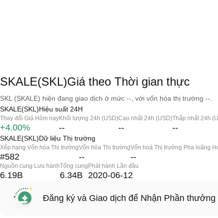
SKALE(SKL)Giá theo Thời gian thực
SKL (SKALE) hiện đang giao dịch ở mức --, với vốn hóa thị trường --.
SKALE(SKL)Hiệu suất 24H
Thay đổi Giá Hôm nay
Khối lượng 24h (USD)
Cao nhất 24h (USD)
Thấp nhất 24h (
+4.00%
--
--
--
SKALE(SKL)Dữ liệu Thị trường
Xếp hạng Vốn hóa Thị trường
Vốn hóa Thị trường
Vốn hoá Thị trường Pha loãng H
#582
--
--
Nguồn cung Lưu hành
Tổng cung
Phát hành Lần đầu
6.19B
6.34B
2020-06-12
Đăng ký và Giao dịch để Nhận Phần thưởng