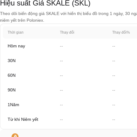
Hiệu suất Giá SKALE (SKL)
Theo dõi biến động giá SKALE với hiển thị biểu đồ trong 1 ngày, 30 ng
niêm yết trên Poloniex.
Thời gian
Thay đổi
Thay đổi%
Hôm nay
--
--
30N
--
--
60N
--
--
90N
--
--
1Năm
--
--
Từ khi Niêm yết
--
--