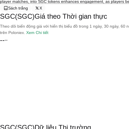
player matches, into SGC tokens enhances engagement, as players be
Sách trắng
X
SGC(SGC)Giá theo Thời gian thực
Theo dõi biến động giá với hiển thị biểu đồ trong 1 ngày, 30 ngày, 60 
trên Poloniex.
Xem Chi tiết
--
--
SGC(SGC)Dữ liệu Thị trường