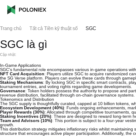
Trang chủ
Tất cả Tiền kỹ thuật số
SGC
SGC là gì
Cập nhật:
In-Game Applications
SGC's fundamental role encompasses various in-game operations wit
NFT Card Acquisition
: Players utilize SGC to acquire randomized car
the SG Verse platform. Players can evolve these cards through gamep
Staking Mechanisms
: By locking SGC in specific smart contracts, pla
tournament entries, and voting rights regarding game developments.
Governance
: Token holders possess the authority to propose and par
revenue distribution, facilitated through on-chain governance systems.
Tokenomics and Distribution
The SGC supply is thoughtfully curated, capped at 10 billion tokens, wh
Ecosystem Development (40%)
: Funds ongoing enhancements, marketi
Player Rewards (30%)
: Allocated through competitive tournaments, q
Staking Incentives (20%)
: These are designed to reward long-term hol
Team and Advisors (10%)
: This portion is subject to a four-year vest
growth.
This distribution strategy mitigates inflationary risks whilst maintaining s
structure that encourages active player participation. Additionally, t