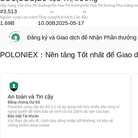
Xếp hạng Vốn hóa Thị trường
Vốn hóa Thị trường
Vốn hoá Thị trường Pha loãng H
#3,513
--
--
Nguồn cung Lưu hành
Tổng cung
Phát hành Lần đầu
1.69B
10.00B
2025-05-17
Đăng ký và Giao dịch để Nhận Phần thưởng
POLONIEX：Nền tảng Tốt nhất để Giao 
An toàn và Tin cậy
Bằng chứng Dự trữ
Poloniex cung cấp dự trữ 1:1 và áp dụng mã hóa nhiều lớp cùng ví
ngoại tuyến để đảm bảo an ninh và rút 100% tài sản của bạn.
Bảo mật Tài khoản
Xác thực đa yếu tố, cảnh báo đăng nhập bất thường, và bảo vệ
chống chiếm đoạt cookie