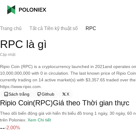
Trang chủ
Tất cả Tiền kỹ thuật số
RPC
RPC là gì
Cập nhật:
Ripio Coin (RPC) is a cryptocurrency launched in 2021and operates on 
10,000,000,000 with 0 in circulation. The last known price of Ripio Coi
currently trading on 14 active market(s) with $3,357.65 traded over th
https://www.ripio.com.
Sách trắng
Github
X
Ripio Coin(RPC)Giá theo Thời gian thực
Theo dõi biến động giá với hiển thị biểu đồ trong 1 ngày, 30 ngày, 60 
trên Poloniex.
Xem Chi tiết
--
-2.00%