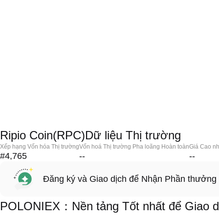
Ripio Coin(RPC)Dữ liệu Thị trường
Xếp hạng Vốn hóa Thị trường
Vốn hoá Thị trường Pha loãng Hoàn toàn
Giá Cao nh
#4,765
--
--
Đăng ký và Giao dịch để Nhận Phần thưởng
POLONIEX：Nền tảng Tốt nhất để Giao dị