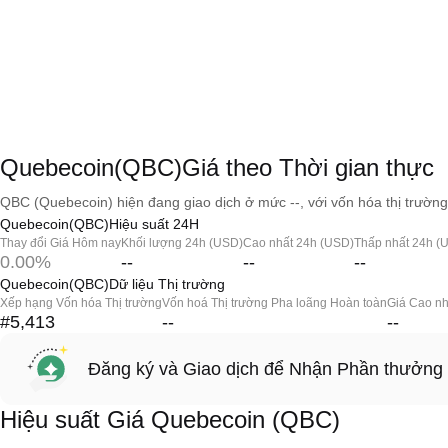
Quebecoin(QBC)Giá theo Thời gian thực
QBC (Quebecoin) hiện đang giao dịch ở mức --, với vốn hóa thị trường 
Quebecoin(QBC)Hiệu suất 24H
Thay đổi Giá Hôm nay
Khối lượng 24h (USD)
Cao nhất 24h (USD)
Thấp nhất 24h (
0.00%
--
--
--
Quebecoin(QBC)Dữ liệu Thị trường
Xếp hạng Vốn hóa Thị trường
Vốn hoá Thị trường Pha loãng Hoàn toàn
Giá Cao nh
#5,413
--
--
Đăng ký và Giao dịch để Nhận Phần thưởng
Hiệu suất Giá Quebecoin (QBC)