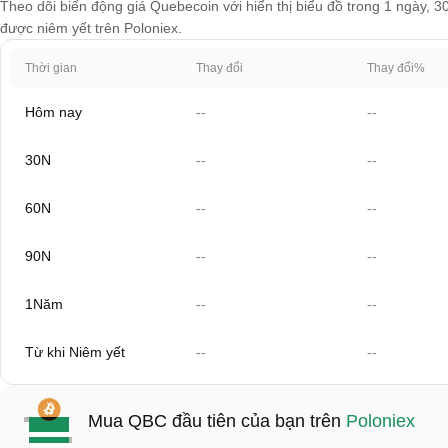
Theo dõi biến động giá Quebecoin với hiển thị biểu đồ trong 1 ngày, 3
được niêm yết trên Poloniex.
Thời gian
Thay đổi
Thay đổi%
Hôm nay
--
--
30N
--
--
60N
--
--
90N
--
--
1Năm
--
--
Từ khi Niêm yết
--
--
Mua QBC đầu tiên của bạn trên
Poloniex