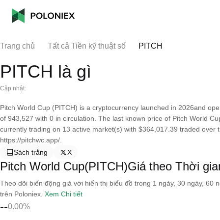
Trang chủ
Tất cả Tiền kỹ thuật số
PITCH
PITCH là gì
Cập nhật:
Pitch World Cup (PITCH) is a cryptocurrency launched in 2026and oper
of 943,527 with 0 in circulation. The last known price of Pitch World Cu
currently trading on 13 active market(s) with $364,017.39 traded over 
https://pitchwc.app/.
Sách trắng
X
Pitch World Cup(PITCH)Giá theo Thời gia
Theo dõi biến động giá với hiển thị biểu đồ trong 1 ngày, 30 ngày, 60 
trên Poloniex.
Xem Chi tiết
--
0.00%