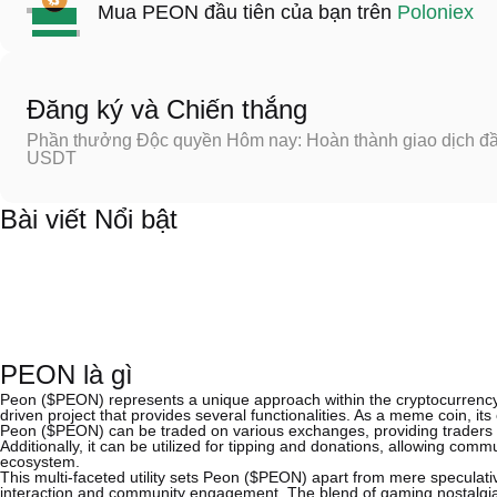
Mua PEON đầu tiên của bạn trên
Poloniex
Đăng ký và Chiến thắng
Phần thưởng Độc quyền Hôm nay: Hoàn thành giao dịch đầu
USDT
Bài viết Nổi bật
PEON là gì
Peon ($PEON) represents a unique approach within the cryptocurrency rea
driven project that provides several functionalities. As a meme coin, it
Peon ($PEON) can be traded on various exchanges, providing traders a
Additionally, it can be utilized for tipping and donations, allowing com
ecosystem.
This multi-faceted utility sets Peon ($PEON) apart from mere speculativ
interaction and community engagement. The blend of gaming nostalgia 