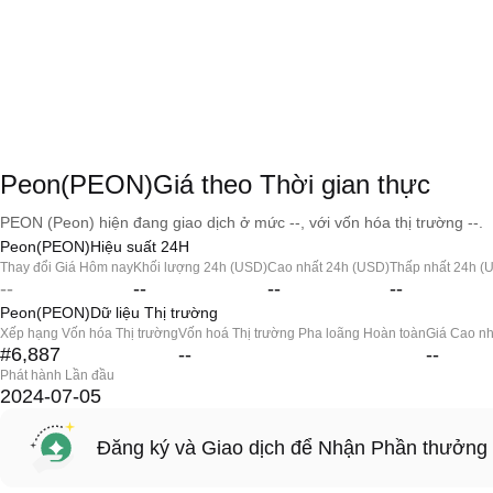
Peon(PEON)Giá theo Thời gian thực
PEON (Peon) hiện đang giao dịch ở mức --, với vốn hóa thị trường --.
Peon(PEON)Hiệu suất 24H
Thay đổi Giá Hôm nay
Khối lượng 24h (USD)
Cao nhất 24h (USD)
Thấp nhất 24h (
--
--
--
--
Peon(PEON)Dữ liệu Thị trường
Xếp hạng Vốn hóa Thị trường
Vốn hoá Thị trường Pha loãng Hoàn toàn
Giá Cao nh
#6,887
--
--
Phát hành Lần đầu
2024-07-05
Đăng ký và Giao dịch để Nhận Phần thưởng