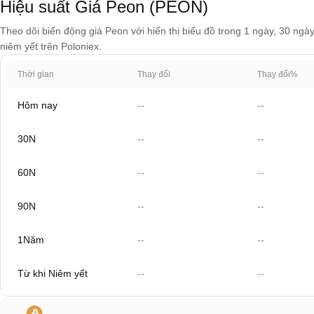
Hiệu suất Giá Peon (PEON)
Theo dõi biến động giá Peon với hiển thị biểu đồ trong 1 ngày, 30 ngà
niêm yết trên Poloniex.
Thời gian
Thay đổi
Thay đổi%
Hôm nay
--
--
30N
--
--
60N
--
--
90N
--
--
1Năm
--
--
Từ khi Niêm yết
--
--