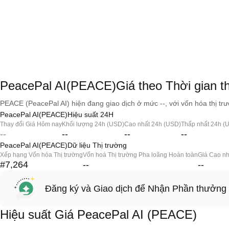
PeacePal AI(PEACE)Giá theo Thời gian t
PEACE (PeacePal AI) hiện đang giao dịch ở mức --, với vốn hóa thị trư
PeacePal AI(PEACE)Hiệu suất 24H
Thay đổi Giá Hôm nay
Khối lượng 24h (USD)
Cao nhất 24h (USD)
Thấp nhất 24h (
--
--
--
--
PeacePal AI(PEACE)Dữ liệu Thị trường
Xếp hạng Vốn hóa Thị trường
Vốn hoá Thị trường Pha loãng Hoàn toàn
Giá Cao nh
#7,264
--
--
Đăng ký và Giao dịch để Nhận Phần thưởng
Hiệu suất Giá PeacePal AI (PEACE)