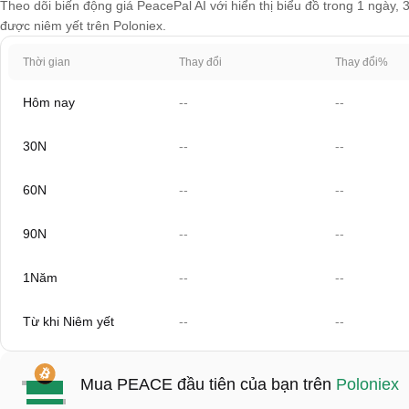
Theo dõi biến động giá PeacePal AI với hiển thị biểu đồ trong 1 ngày, 
được niêm yết trên Poloniex.
Thời gian
Thay đổi
Thay đổi%
Hôm nay
--
--
30N
--
--
60N
--
--
90N
--
--
1Năm
--
--
Từ khi Niêm yết
--
--
Mua PEACE đầu tiên của bạn trên
Poloniex