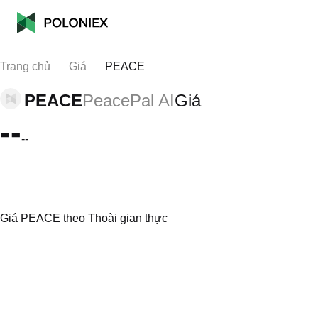
Trang chủ
Giá
PEACE
PEACE
PeacePal AI
Giá
--
--
Giá PEACE theo Thoài gian thực