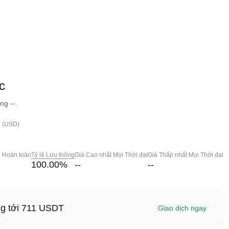
c
ng --.
h (USD)
g Hoàn toàn
Tỷ lệ Lưu thông
Giá Cao nhất Mọi Thời đại
Giá Thấp nhất Mọi Thời đại
100.00
%
--
--
ng tới 711 USDT
Giao dịch ngay