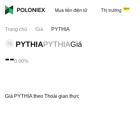
Mua tiền điện tử
Thị trường
Trang chủ
Giá
PYTHIA
PYTHIA
PYTHIA
Giá
--
0.00%
Giá PYTHIA theo Thoài gian thực