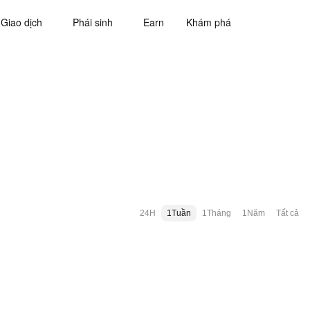
Giao dịch
Phái sinh
Earn
Khám phá
24H
1Tuần
1Tháng
1Năm
Tất cả