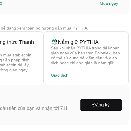
x
Mua ngay
 dễ dàng xem toàn bộ hướng dẫn mua PYTHIA.
ng thức Thanh
Nắm giữ PYTHIA
Sau khi nhận PYTHIA trong tài khoản
giao ngay của bạn trên Poloniex, bạn
n mua stablecoin
có thể sử dụng để kiếm tiền và giao
g tiền pháp định,
dịch hoặc chỉ đơn giản là nắm giữ.
tablecoin để lấy
ường giao ngay.
Giao dịch
Đăng ký
ầu tiên của bạn và nhận tới 711