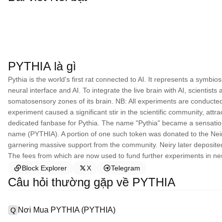
PYTHIA là gì
Pythia is the world's first rat connected to AI. It represents a symbio
neural interface and AI. To integrate the live brain with AI, scientists
somatosensory zones of its brain. NB: All experiments are conducted 
experiment caused a significant stir in the scientific community, attr
dedicated fanbase for Pythia. The name "Pythia" became a sensatio
name (PYTHIA). A portion of one such token was donated to the Neiry sc
garnering massive support from the community. Neiry later deposited 
The fees from which are now used to fund further experiments in n
Block Explorer
X
Telegram
Câu hỏi thường gặp về PYTHIA
Nơi Mua PYTHIA (PYTHIA)
Q