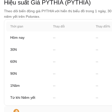
Hiệu suất Giá PYTHIA (PYTHIA)
Theo dõi biến động giá PYTHIA với hiển thị biểu đồ trong 1 ngày, 30
niêm yết trên Poloniex.
Thời gian
Thay đổi
Thay đổi%
Hôm nay
--
--
30N
--
--
60N
--
--
90N
--
--
1Năm
--
--
Từ khi Niêm yết
--
--