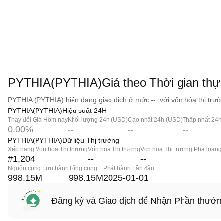
PYTHIA(PYTHIA)Giá theo Thời gian thự
PYTHIA (PYTHIA) hiện đang giao dịch ở mức --, với vốn hóa thị trườ
PYTHIA(PYTHIA)Hiệu suất 24H
Thay đổi Giá Hôm nay
Khối lượng 24h (USD)
Cao nhất 24h (USD)
Thấp nhất 24
0.00%
--
--
--
PYTHIA(PYTHIA)Dữ liệu Thị trường
Xếp hạng Vốn hóa Thị trường
Vốn hóa Thị trường
Vốn hoá Thị trường Pha loãn
#1,204
--
--
Nguồn cung Lưu hành
Tổng cung
Phát hành Lần đầu
998.15M
998.15M
2025-01-01
Đăng ký và Giao dịch để Nhận Phần thưở