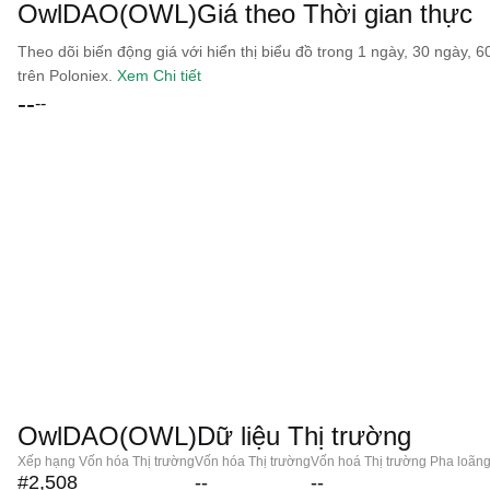
OwlDAO(OWL)Giá theo Thời gian thực
Theo dõi biến động giá với hiển thị biểu đồ trong 1 ngày, 30 ngày, 
trên Poloniex.
Xem Chi tiết
--
--
OwlDAO(OWL)Dữ liệu Thị trường
Xếp hạng Vốn hóa Thị trường
Vốn hóa Thị trường
Vốn hoá Thị trường Pha loãn
#2,508
--
--