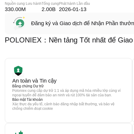
Nguồn cung Lưu hành
Tổng cung
Phát hành Lần đầu
330.00M
2.00B
2026-01-13
Đăng ký và Giao dịch để Nhận Phần thưở
POLONIEX：Nền tảng Tốt nhất để Giao
An toàn và Tin cậy
Bằng chứng Dự trữ
Poloniex cung cấp dự trữ 1:1 và áp dụng mã hóa nhiều lớp cùng ví
ngoại tuyến để đảm bảo an ninh và rút 100% tài sản của bạn.
Bảo mật Tài khoản
Xác thực đa yếu tố, cảnh báo đăng nhập bất thường, và bảo vệ
chống chiếm đoạt cookie