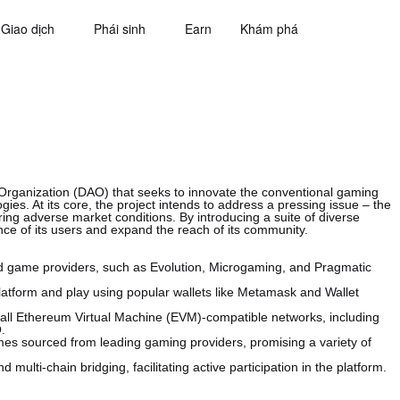
Giao dịch
Phái sinh
Earn
Khám phá
Organization (DAO) that seeks to innovate the conventional gaming
es. At its core, the project intends to address a pressing issue – the
ring adverse market conditions. By introducing a suite of diverse
ce of its users and expand the reach of its community.
zed game providers, such as Evolution, Microgaming, and Pragmatic
platform and play using popular wallets like Metamask and Wallet
s all Ethereum Virtual Machine (EVM)-compatible networks, including
.
es sourced from leading gaming providers, promising a variety of
multi-chain bridging, facilitating active participation in the platform.