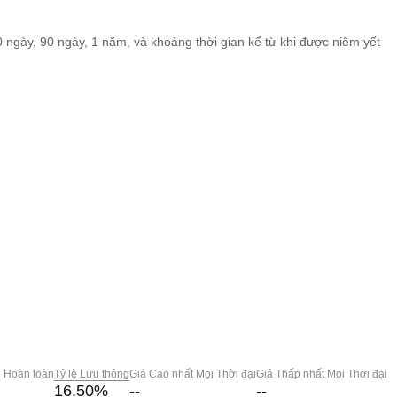
60 ngày, 90 ngày, 1 năm, và khoảng thời gian kể từ khi được niêm yết
g Hoàn toàn
Tỷ lệ Lưu thông
Giá Cao nhất Mọi Thời đại
Giá Thấp nhất Mọi Thời đại
16.50
%
--
--