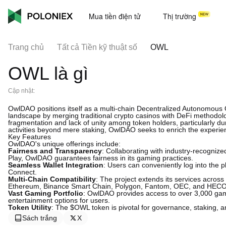
Mua tiền điện tử
Thị trường
Trang chủ
Tất cả Tiền kỹ thuật số
OWL
OWL là gì
Cập nhật:
OwlDAO positions itself as a multi-chain Decentralized Autonomous 
landscape by merging traditional crypto casinos with DeFi methodologi
fragmentation and lack of unity among token holders, particularly du
activities beyond mere staking, OwlDAO seeks to enrich the experien
Key Features
OwlDAO's unique offerings include:
Fairness and Transparency
: Collaborating with industry-recogni
Play, OwlDAO guarantees fairness in its gaming practices.
Seamless Wallet Integration
: Users can conveniently log into the 
Connect.
Multi-Chain Compatibility
: The project extends its services acros
Ethereum, Binance Smart Chain, Polygon, Fantom, OEC, and HECO
Vast Gaming Portfolio
: OwlDAO provides access to over 3,000 gam
entertainment options for users.
Token Utility
: The $OWL token is pivotal for governance, staking, and 
Sách trắng
X