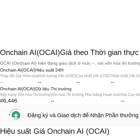
Onchain AI(OCAI)Giá theo Thời gian thực
OCAI (Onchain AI) hiện đang giao dịch ở mức --, với vốn hóa thị trường
Onchain AI(OCAI)Hiệu suất 24H
Thay đổi Giá Hôm nay
Khối lượng 24h (USD)
Cao nhất 24h (USD)
Thấp nhất 24h (
--
--
--
--
Onchain AI(OCAI)Dữ liệu Thị trường
Xếp hạng Vốn hóa Thị trường
Vốn hoá Thị trường Pha loãng Hoàn toàn
Giá Cao nh
#6,446
--
--
Đăng ký và Giao dịch để Nhận Phần thưởng
Hiệu suất Giá Onchain AI (OCAI)