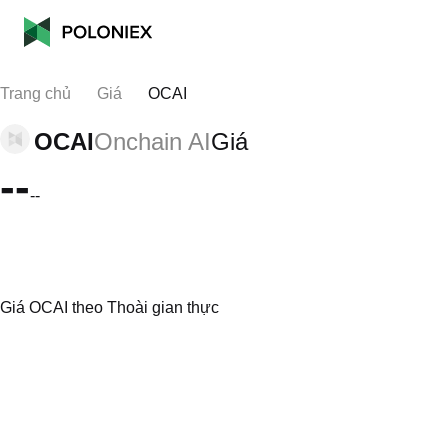
Trang chủ
Giá
OCAI
OCAI
Onchain AI
Giá
--
--
Giá OCAI theo Thoài gian thực