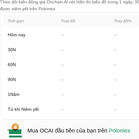
Theo dõi biến động giá Onchain AI với hiển thị biểu đồ trong 1 ngày, 3
được niêm yết trên Poloniex.
Thời gian
Thay đổi
Thay đổi%
Hôm nay
--
--
30N
--
--
60N
--
--
90N
--
--
1Năm
--
--
Từ khi Niêm yết
--
--
Mua OCAI đầu tiên của bạn trên
Poloniex