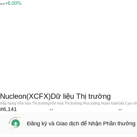
--
+6.00%
Nucleon(XCFX)Dữ liệu Thị trường
Xếp hạng Vốn hóa Thị trường
Vốn hoá Thị trường Pha loãng Hoàn toàn
Giá Cao nh
#6,141
--
--
Đăng ký và Giao dịch để Nhận Phần thưởng