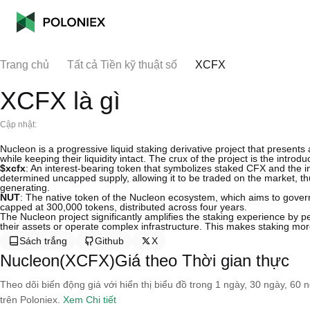
Trang chủ
Tất cả Tiền kỹ thuật số
XCFX
XCFX là gì
Cập nhật:
Nucleon is a progressive liquid staking derivative project that presents
while keeping their liquidity intact. The crux of the project is the introd
$xcfx
: An interest-bearing token that symbolizes staked CFX and the in
determined uncapped supply, allowing it to be traded on the market, thus
generating.
NUT
: The native token of the Nucleon ecosystem, which aims to govern an
capped at 300,000 tokens, distributed across four years.
The Nucleon project significantly amplifies the staking experience by pe
their assets or operate complex infrastructure. This makes staking mo
Sách trắng
Github
X
Nucleon(XCFX)Giá theo Thời gian thực
Theo dõi biến động giá với hiển thị biểu đồ trong 1 ngày, 30 ngày, 60 
trên Poloniex.
Xem Chi tiết