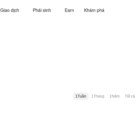
Giao dịch
Phái sinh
Earn
Khám phá
1Tuần
1Tháng
1Năm
Tất cả