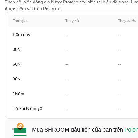
Theo dõi biến động giá Niftyx Protocol với hiển thị biểu đồ trong 1 
được niêm yết trên Poloniex.
Thời gian
Thay đổi
Thay đổi%
Hôm nay
--
--
30N
--
--
60N
--
--
90N
--
--
1Năm
--
--
Từ khi Niêm yết
--
--
Mua SHROOM đầu tiên của bạn trên
Polon