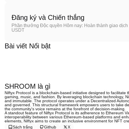
Đăng ký và Chiến thắng
Phần thưởng Độc quyền Hôm nay: Hoàn thành giao dịch đ
USDT
Bài viết Nổi bật
SHROOM là gì
Niftyx Protocol is a blockchain-based initiative designed to facilitat
gaming, music, and fashion. By leveraging blockchain technology, Ni
and immutable. The protocol operates under a Decentralized Auton
and governed. This structural framework empowers users to take decis
the community's voice remains at the forefront of decision-making.
A standout feature of Niftyx Protocol is its adherence to Ethereum V
interoperability between various Ethereum-based platforms and enhan
elements, Niftyx aims to create an inclusive environment for NFT crea
Sách trắng
Github
X