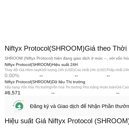
Niftyx Protocol(SHROOM)Giá theo Thời 
SHROOM (Niftyx Protocol) hiện đang giao dịch ở mức --, với vốn hóa 
Niftyx Protocol(SHROOM)Hiệu suất 24H
Thay đổi Giá Hôm nay
Khối lượng 24h (USD)
Cao nhất 24h (USD)
Thấp nhất 24
0.00%
--
--
--
Niftyx Protocol(SHROOM)Dữ liệu Thị trường
Xếp hạng Vốn hóa Thị trường
Vốn hoá Thị trường Pha loãng Hoàn toàn
Giá Cao
#6,571
--
--
Đăng ký và Giao dịch để Nhận Phần thưở
Hiệu suất Giá Niftyx Protocol (SHROOM