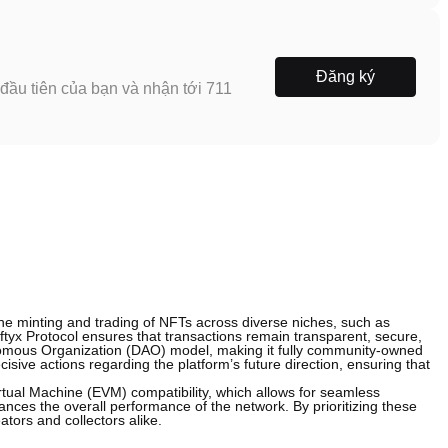
Đăng ký
ầu tiên của bạn và nhận tới 711
e the minting and trading of NFTs across diverse niches, such as
ftyx Protocol ensures that transactions remain transparent, secure,
omous Organization (DAO) model, making it fully community-owned
ive actions regarding the platform’s future direction, ensuring that
irtual Machine (EVM) compatibility, which allows for seamless
ces the overall performance of the network. By prioritizing these
tors and collectors alike.