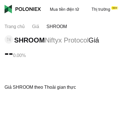
Mua tiền điện tử
Thị trường
Trang chủ
Giá
SHROOM
SHROOM
Niftyx Protocol
Giá
--
0.00%
Giá SHROOM theo Thoài gian thực