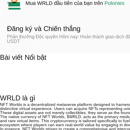
Mua WRLD đầu tiên của bạn trên
Poloniex
Đăng ký và Chiến thắng
Phần thưởng Độc quyền Hôm nay: Hoàn thành giao dịch đầu
USDT
Bài viết Nổi bật
WRLD là gì
NFT Worlds is a decentralized metaverse platform designed to harness 
distinctive virtual experience. Users can acquire NFTs representing uni
These digital assets are not merely collectibles; they serve as the foun
The native currency of NFT Worlds, $WRLD, acts as the primary medium
and rare virtual items. This cryptocurrency is tailored specifically to fu
ecosystem where players can earn real-world value by engaging in diver
In essence, NFT Worlds strives to create a comprehensive and interco