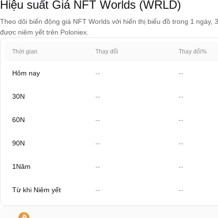
Hiệu suất Giá NFT Worlds (WRLD)
Theo dõi biến động giá NFT Worlds với hiển thị biểu đồ trong 1 ngày, 
được niêm yết trên Poloniex.
Thời gian
Thay đổi
Thay đổi%
Hôm nay
--
--
30N
--
--
60N
--
--
90N
--
--
1Năm
--
--
Từ khi Niêm yết
--
--