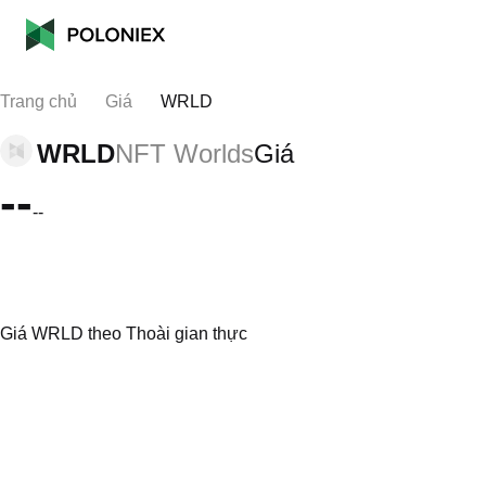
Trang chủ
Giá
WRLD
WRLD
NFT Worlds
Giá
--
--
Giá WRLD theo Thoài gian thực