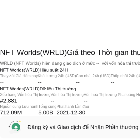
NFT Worlds(WRLD)Giá theo Thời gian th
WRLD (NFT Worlds) hiện đang giao dịch ở mức --, với vốn hóa thị trườ
NFT Worlds(WRLD)Hiệu suất 24H
Thay đổi Giá Hôm nay
Khối lượng 24h (USD)
Cao nhất 24h (USD)
Thấp nhất 24h (
--
--
--
--
NFT Worlds(WRLD)Dữ liệu Thị trường
Xếp hạng Vốn hóa Thị trường
Vốn hóa Thị trường
Vốn hoá Thị trường Pha loãng H
#2,881
--
--
Nguồn cung Lưu hành
Tổng cung
Phát hành Lần đầu
712.09M
5.00B
2021-12-30
Đăng ký và Giao dịch để Nhận Phần thưởng