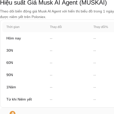
Hiệu suất Giá Musk AI Agent (MUSKAI)
Theo dõi biến động giá Musk AI Agent với hiển thị biểu đồ trong 1 ngày
được niêm yết trên Poloniex.
Thời gian
Thay đổi
Thay đổi%
Hôm nay
--
--
30N
--
--
60N
--
--
90N
--
--
1Năm
--
--
Từ khi Niêm yết
--
--