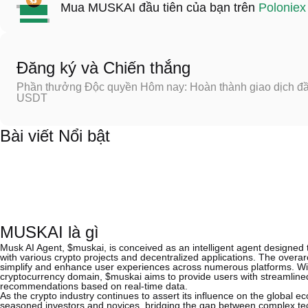
Mua MUSKAI đầu tiên của bạn trên
Poloniex
Đăng ký và Chiến thắng
Phần thưởng Độc quyền Hôm nay: Hoàn thành giao dịch đầu
USDT
Bài viết Nổi bật
MUSKAI là gì
Musk AI Agent, $muskai, is conceived as an intelligent agent designed t
with various crypto projects and decentralized applications. The overarchi
simplify and enhance user experiences across numerous platforms. With
cryptocurrency domain, $muskai aims to provide users with streamlined
recommendations based on real-time data.
As the crypto industry continues to assert its influence on the global eco
seasoned investors and novices, bridging the gap between complex tec