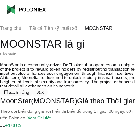
Trang chủ
Tất cả Tiền kỹ thuật số
MOONSTAR
MOONSTAR là gì
Cập nhật:
MoonStar is a community-driven DeFi token that operates on a unique fr
of the project is to reward token holders by redistributing transaction
input but also enhances user engagement through financial incentives.
At its core, MoonStar is designed to unlock liquidity in smart assets,
heightened levels of security and transparency. The project enhances t
that detail all exchanges on its network.
Sách trắng
X
MoonStar(MOONSTAR)Giá theo Thời gian
Theo dõi biến động giá với hiển thị biểu đồ trong 1 ngày, 30 ngày, 60 
trên Poloniex.
Xem Chi tiết
--
+4.00%