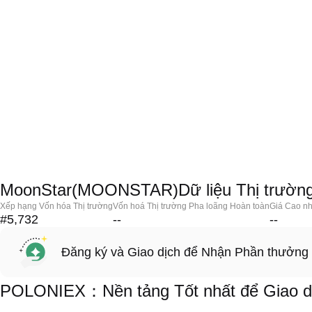
MoonStar(MOONSTAR)Dữ liệu Thị trườn
Xếp hạng Vốn hóa Thị trường
Vốn hoá Thị trường Pha loãng Hoàn toàn
Giá Cao nh
#5,732
--
--
Đăng ký và Giao dịch để Nhận Phần thưởng
POLONIEX：Nền tảng Tốt nhất để Giao 