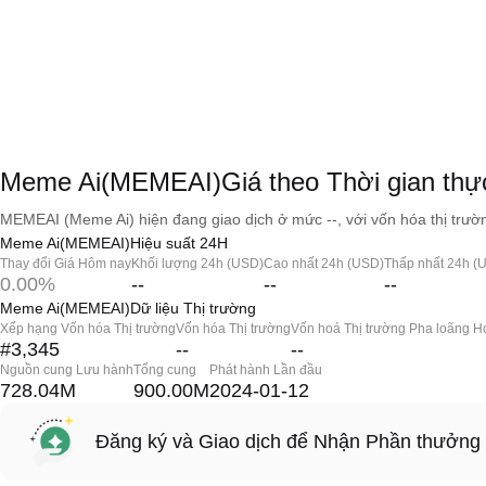
Meme Ai(MEMEAI)Giá theo Thời gian thự
MEMEAI (Meme Ai) hiện đang giao dịch ở mức --, với vốn hóa thị trườn
Meme Ai(MEMEAI)Hiệu suất 24H
Thay đổi Giá Hôm nay
Khối lượng 24h (USD)
Cao nhất 24h (USD)
Thấp nhất 24h (
0.00%
--
--
--
Meme Ai(MEMEAI)Dữ liệu Thị trường
Xếp hạng Vốn hóa Thị trường
Vốn hóa Thị trường
Vốn hoá Thị trường Pha loãng H
#3,345
--
--
Nguồn cung Lưu hành
Tổng cung
Phát hành Lần đầu
728.04M
900.00M
2024-01-12
Đăng ký và Giao dịch để Nhận Phần thưởng