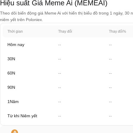
Hiệu suất Giá Meme Ai (MEMEAI)
Theo dõi biến động giá Meme Ai với hiển thị biểu đồ trong 1 ngày, 30 
niêm yết trên Poloniex.
Thời gian
Thay đổi
Thay đổi%
Hôm nay
--
--
30N
--
--
60N
--
--
90N
--
--
1Năm
--
--
Từ khi Niêm yết
--
--