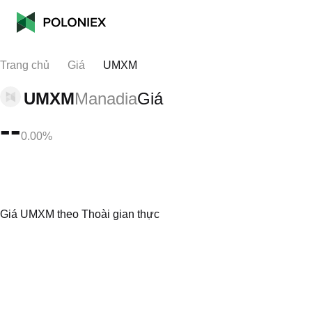
Trang chủ
Giá
UMXM
UMXM
Manadia
Giá
--
0.00%
Giá UMXM theo Thoài gian thực