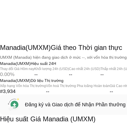
Manadia(UMXM)Giá theo Thời gian thực
UMXM (Manadia) hiện đang giao dịch ở mức --, với vốn hóa thị trường 
Manadia(UMXM)Hiệu suất 24H
Thay đổi Giá Hôm nay
Khối lượng 24h (USD)
Cao nhất 24h (USD)
Thấp nhất 24h (
0.00%
--
--
--
Manadia(UMXM)Dữ liệu Thị trường
Xếp hạng Vốn hóa Thị trường
Vốn hoá Thị trường Pha loãng Hoàn toàn
Giá Cao nh
#3,934
--
--
Đăng ký và Giao dịch để Nhận Phần thưởng
Hiệu suất Giá Manadia (UMXM)