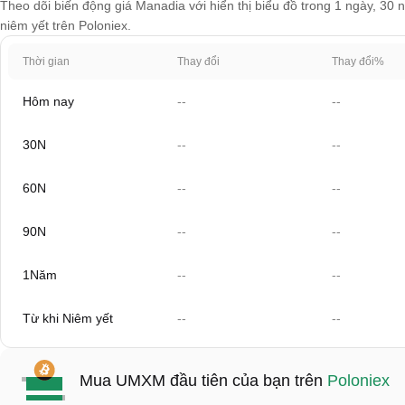
Theo dõi biến động giá Manadia với hiển thị biểu đồ trong 1 ngày, 30 
niêm yết trên Poloniex.
Thời gian
Thay đổi
Thay đổi%
Hôm nay
--
--
30N
--
--
60N
--
--
90N
--
--
1Năm
--
--
Từ khi Niêm yết
--
--
Mua UMXM đầu tiên của bạn trên
Poloniex