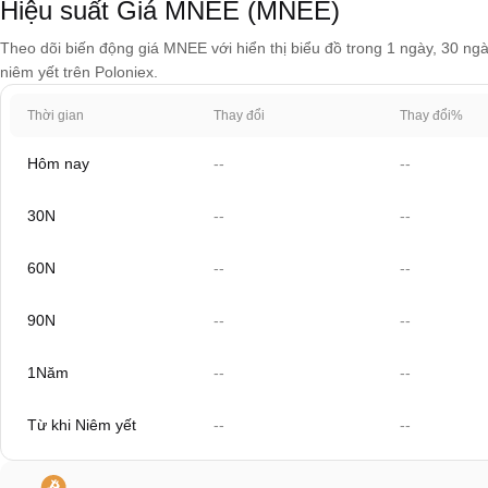
Hiệu suất Giá MNEE (MNEE)
Theo dõi biến động giá MNEE với hiển thị biểu đồ trong 1 ngày, 30 ngà
niêm yết trên Poloniex.
Thời gian
Thay đổi
Thay đổi%
Hôm nay
--
--
30N
--
--
60N
--
--
90N
--
--
1Năm
--
--
Từ khi Niêm yết
--
--