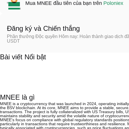
Mua MNEE đầu tiên của bạn trên
Poloniex
Đăng ký và Chiến thắng
Phần thưởng Độc quyền Hôm nay: Hoàn thành giao dịch đầu
USDT
Bài viết Nổi bật
MNEE là gì
MNEE is a cryptocurrency that was launched in 2024, operating initiall
the BSV blockchain. At its core, MNEE aims to provide a stable, secure, 
transactions. The project is fully collateralized with US Treasury bill
maintains stability and security amid the volatile nature of cryptocurre
MNEE's focus on compliance with global regulatory standards positions it
particularly in transactions that require trustworthiness and resilience. M
typically associated with cryptocurrencies, such as price fluctuations an