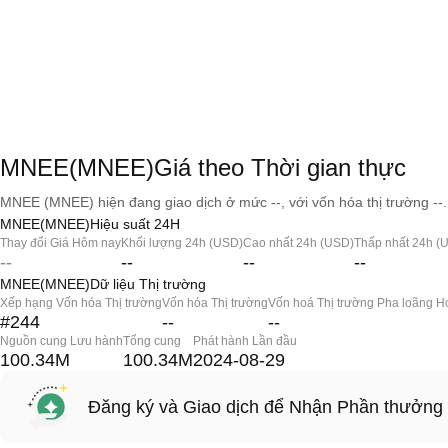
MNEE(MNEE)Giá theo Thời gian thực
MNEE (MNEE) hiện đang giao dịch ở mức --, với vốn hóa thị trường --.
MNEE(MNEE)Hiệu suất 24H
Thay đổi Giá Hôm nay
Khối lượng 24h (USD)
Cao nhất 24h (USD)
Thấp nhất 24h (
--
--
--
--
MNEE(MNEE)Dữ liệu Thị trường
Xếp hạng Vốn hóa Thị trường
Vốn hóa Thị trường
Vốn hoá Thị trường Pha loãng H
#244
--
--
Nguồn cung Lưu hành
Tổng cung
Phát hành Lần đầu
100.34M
100.34M
2024-08-29
Đăng ký và Giao dịch để Nhận Phần thưởng