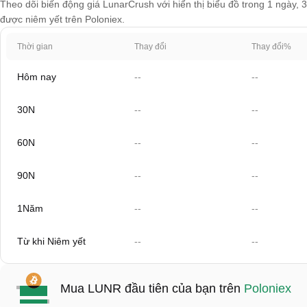
Theo dõi biến động giá LunarCrush với hiển thị biểu đồ trong 1 ngày, 
được niêm yết trên Poloniex.
Thời gian
Thay đổi
Thay đổi%
Hôm nay
--
--
30N
--
--
60N
--
--
90N
--
--
1Năm
--
--
Từ khi Niêm yết
--
--
Mua LUNR đầu tiên của bạn trên
Poloniex