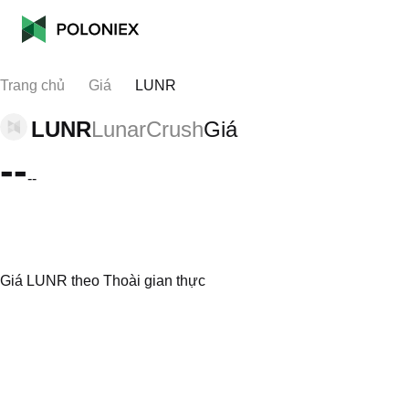
Trang chủ
Giá
LUNR
LUNR
LunarCrush
Giá
--
--
Giá LUNR theo Thoài gian thực